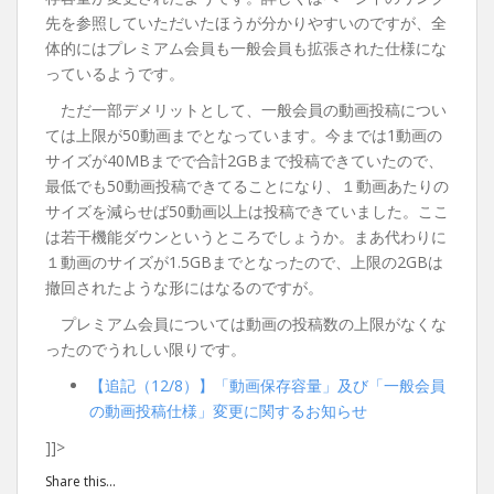
先を参照していただいたほうが分かりやすいのですが、全
体的にはプレミアム会員も一般会員も拡張された仕様にな
っているようです。
ただ一部デメリットとして、一般会員の動画投稿につい
ては上限が50動画までとなっています。今までは1動画の
サイズが40MBまでで合計2GBまで投稿できていたので、
最低でも50動画投稿できてることになり、１動画あたりの
サイズを減らせば50動画以上は投稿できていました。ここ
は若干機能ダウンというところでしょうか。まあ代わりに
１動画のサイズが1.5GBまでとなったので、上限の2GBは
撤回されたような形にはなるのですが。
プレミアム会員については動画の投稿数の上限がなくな
ったのでうれしい限りです。
【追記（12/8）】「動画保存容量」及び「一般会員
の動画投稿仕様」変更に関するお知らせ
]]>
Share this...