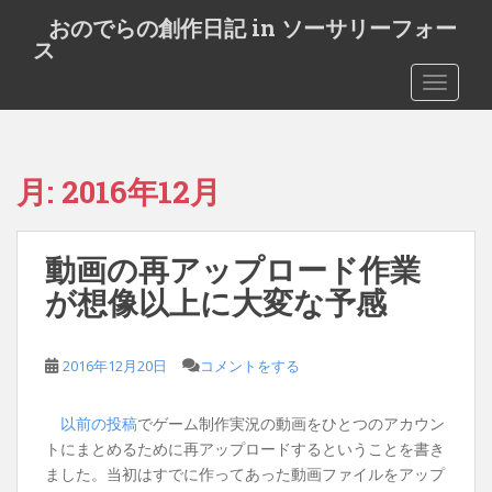
S
おのでらの創作日記 in ソーサリーフォー
k
ス
i
TOGGLE
p
t
o
m
月:
2016年12月
a
i
n
動画の再アップロード作業
c
o
が想像以上に大変な予感
n
t
e
2016年12月20日
コメントをする
n
t
以前の投稿
でゲーム制作実況の動画をひとつのアカウン
トにまとめるために再アップロードするということを書き
ました。当初はすでに作ってあった動画ファイルをアップ