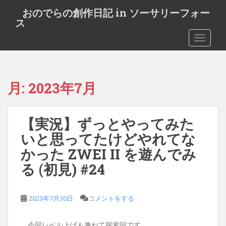
S
おのでらの創作日記 in ソーサリーフォー
k
ス
i
TOGGLE
p
t
o
m
月:
2023年7月
a
i
n
【実況】ずっとやってみた
c
o
いと思ってたけどやれてな
n
かった ZWEI II を遊んでみ
t
る (初見) #24
e
n
t
2023年7月30日
コメントをする
今回レベル上げも兼ねて探索回です。