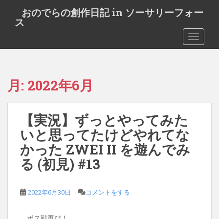
S
おのでらの創作日記 in ソーサリーフォー
k
ス
i
TOGGLE
p
t
o
m
月:
2022年6月
a
i
n
【実況】ずっとやってみた
c
o
いと思ってたけどやれてな
n
かった ZWEI II を遊んでみ
t
る (初見) #13
e
n
t
2022年6月30日
コメントをする
ボス戦再び！