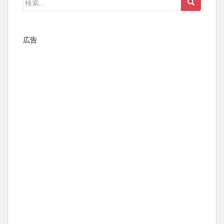
ゲ
索:
ー
シ
広告
ョ
ン