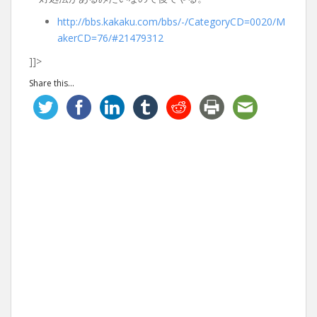
http://bbs.kakaku.com/bbs/-/CategoryCD=0020/M
akerCD=76/#21479312
]]>
Share this...