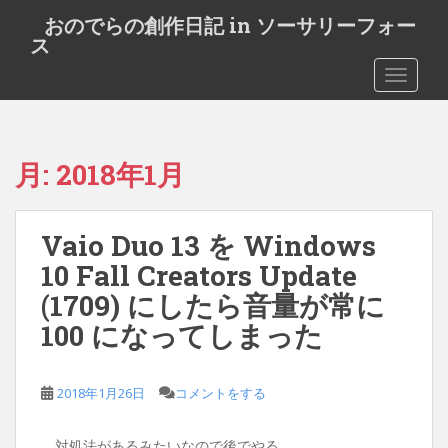
S
おのでらの創作日記 in ソーサリーフォー
k
ス
i
TOGGLE
p
t
o
m
月:
2018年1月
a
i
n
Vaio Duo 13 を Windows
c
o
10 Fall Creators Update
n
(1709) にしたら音量が常に
t
100 になってしまった
e
n
t
2018年1月26日
コメントをする
対処法があるみたいなので後でやる。