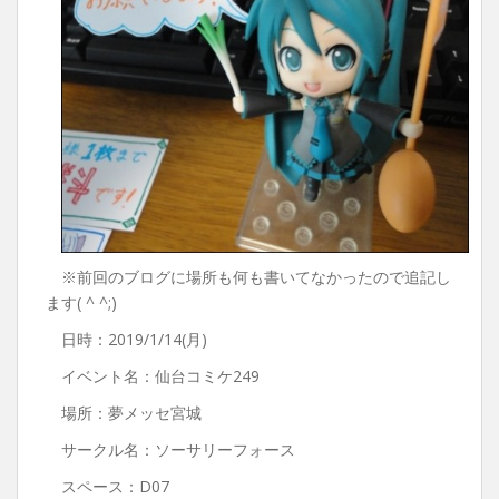
※前回のブログに場所も何も書いてなかったので追記し
ます( ^ ^;)
日時：2019/1/14(月)
イベント名：仙台コミケ249
場所：夢メッセ宮城
サークル名：ソーサリーフォース
スペース：D07