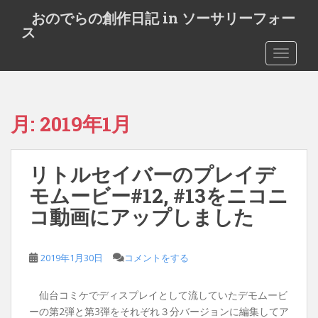
S
おのでらの創作日記 in ソーサリーフォー
k
ス
i
TOGGLE
p
t
o
m
月:
2019年1月
a
i
n
リトルセイバーのプレイデ
c
o
モムービー#12, #13をニコニ
n
コ動画にアップしました
t
e
n
2019年1月30日
コメントをする
t
仙台コミケでディスプレイとして流していたデモムービ
ーの第2弾と第3弾をそれぞれ３分バージョンに編集してア