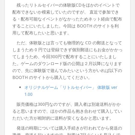
残ったリトルセイバーの体験版CDをほかのイベントで
配布できないか模索していたのですが、 直近で参加でき
る・配布可能なイベントがなかったためネット経由で配布
することにいたしました。今回は BOOTH のサイトを利
用して配布したいと思います。
ただ、体験版とは言っても物理的な CD の郵送となって
しまうため 0 円では登録できず個別郵送にもお金がかかっ
てしまうため、今回300円で配布することにいたしまし
た。ゲームのダウンロード版の公開は２月以降になります
ので、先に体験版で遊んでみたいという方がいれば以下の
BOOTH のサイトから購入してください。
オリジナルゲーム「リトルセイバー」 体験版 ver
1.00
販売価格は300円なのですが、購入者は別途送料がかか
ると思いますので、ほかの作品も抱き合わせて購入してい
ただいた方が相対的に送料が安くなるかと思います。
発送の時期については購入手続きが行われてから発送の
準備、発送を行いますので、到着は7日ぐらいを見込んで