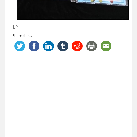
]]>
Share this...