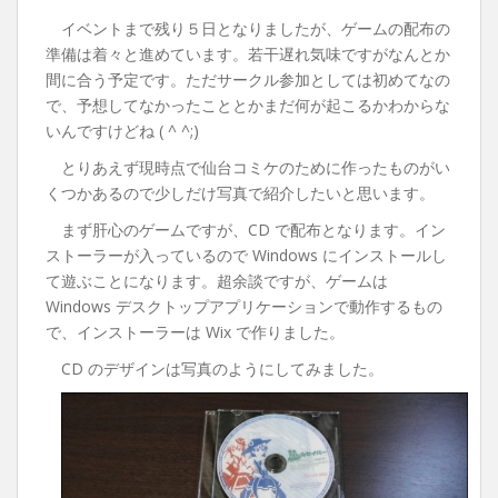
イベントまで残り５日となりましたが、ゲームの配布の
準備は着々と進めています。若干遅れ気味ですがなんとか
間に合う予定です。ただサークル参加としては初めてなの
で、予想してなかったこととかまだ何が起こるかわからな
いんですけどね ( ^ ^;)
とりあえず現時点で仙台コミケのために作ったものがい
くつかあるので少しだけ写真で紹介したいと思います。
まず肝心のゲームですが、CD で配布となります。イン
ストーラーが入っているので Windows にインストールし
て遊ぶことになります。超余談ですが、ゲームは
Windows デスクトップアプリケーションで動作するもの
で、インストーラーは Wix で作りました。
CD のデザインは写真のようにしてみました。