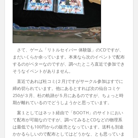
さて、ゲーム「リトルセイバー 体験版」のCDですが、
まだいくらか余っています。本来なら次のイベントで配布
するのがベターなのですが、調べたところ直近で参加でき
そうなイベントがありません。
直近であれば杜コミ(２月)ですがサークル参加はすでに
締め切られています。他にあるとすれば次の仙台コミケ
250が３月、杜の軌跡が５月にあるのですが、ちょっと時
期が離れているのでどうしようかと思っています。
案１としてはネット経由で「BOOTH」のサイトにおい
て配布が可能なのですが、調べてみるとCDなどの物理系
は最低でも100円からの販売となっています。送料も別途
かかるらしいので配布としてはどうかな、とも思っていま