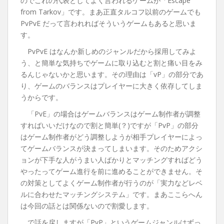
のでこれの代表としてよく言われるゲームが「Escape
from Tarkov」です。まあ正直タルコフ以前のゲームでも
PvPvE だって言われればそういうゲームもあると思いま
す。
PvPvE はなんか新しめのジャンルだから採用してみよ
う、と簡単な気持ちでゲームに取り込むと割と痛い目をみ
るんじゃないかと思います。その理由は「vP」の部分であ
り、ゲームのバランスはプレイヤーに大きく依存してしま
うからです。
「PvE」の場合はゲームバランスはゲーム制作者が調整
すればいいだけなので割と簡単(？)ですが「PvP」の部分
はゲーム制作者がどう調整しようが相手プレイヤーによっ
てゲームバランスが決まってしまいます。そのためアクシ
ョンが下手な人がうまい人ばかりとマッチングすればどう
やったってゲーム進行を前に進めることができません。そ
の対策としてよくゲーム制作者が行うのが「実力などレベ
ルに合わせたマッチングシステム」です。まあここらへん
は今回の話とは関係ないので割愛します。
で話を戻しますが「PvP」というゲームジャンルはずっ