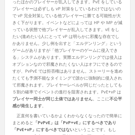
ったほかのプレイヤーが乱入してきます。PvE をしている
プレイヤーは必ずしも vP 対策をしているわけではないの
で vP 完全対策している他プレイヤーに勝てる可能性が大
きく下がります。イベントなどによっては HP や MP が減
っている状態で他プレイヤーが乱入してきます。vE をし
たい(進めたい)人にとって vP は明らかに邪魔な存在でし
かありません。少し例を出すと「エルデンリング」という
ゲームがありますが「他プレイヤーのゲームに侵入でき
る」システムがあります。実際エルデンリングでは侵入は
オプションなので邪魔されたくない人はオフにできるので
すが、PvPvE では拒否権はありません。ストーリーを進め
たくても予測不能なタイミングで誰かに強制的に侵入され
て邪魔されます。プレイヤーレベルが同じだったとしても
５割の確率でイベントの進行を阻害されます。PvE+vP は
プレイヤー同士が同じ土俵ではありません
。ここに
不公平
感が発生します
。
正直何を書いているかよくわからなくなったので簡単に
まとめると
「PvPvE」は「PvP+vE」にするべきであり
「PvE+vP」にするべきではない
ということです。もし