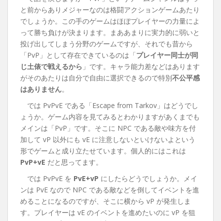
と前からありメジャーなのは格闘アクションゲームあたり
でしょうか。この手のゲームはほぼプレイヤーの力量によ
って勝ち負けが決まります。まああまりに実力的に弱いと
投げ出してしまう分野のゲームですが、それでも昔から
「PvP」として存在できているのは「
プレイヤー同士が同
じ土俵で戦えるから
」です。キャラ能力差などはあります
がそのあたりは自分で自由に選択できるので特別
不公平感
はありません
。
では PvPvE である「Escape from Tarkov」はどうでし
ょうか。ゲーム内容を見てみるとわかりますがあくまでも
メインは「PvP」です。そこに NPC である敵や味方を付
加して vP 以外にも vE に注意しないといけないよという
形でゲームと成り立たせています。個人的にはこれは
PvP+vE
だと思ってます。
では PvPvE を
PvE+vP
にしたらどうでしょうか。メイ
ンは PvE なので NPC である敵などを倒してイベントを進
めることになるのですが、そこに横から vP が発生しま
す。プレイヤーは vE のイベントを進めたいのに vP を狙