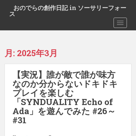
S
おのでらの創作日記 in ソーサリーフォー
k
ス
i
TOGGLE
p
t
o
m
月:
2025年3月
a
i
n
【実況】誰が敵で誰が味方
c
o
なのか分からないドキドキ
n
プレイを楽しむ
t
「SYNDUALITY Echo of
e
n
Ada」を遊んでみた #26～
t
#31