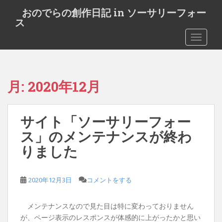
S
おのでらの創作日記 in ソーサリーフォー
k
ス
i
TOGGLE
p
t
o
m
月:
2020年12月
a
i
n
サイト「ソーサリーフォー
c
o
ス」のメンテナンスが終わ
n
りました
t
e
n
2020年12月3日
コメントをする
t
メンテナンスなので見た目は特に変わっておりません
が、ページ表示のレスポンスが体感的に上がったかと思い