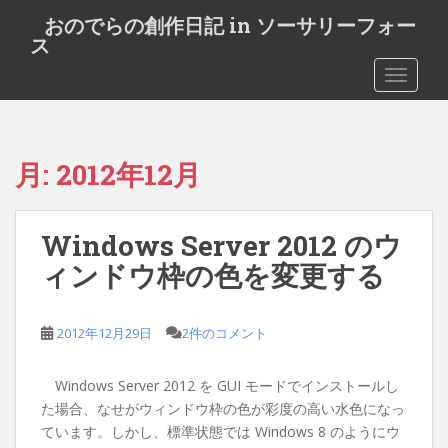
S
おのでらの創作日記 in ソーサリーフォー
k
ス
i
TOGGLE
p
t
o
m
月:
2012年12月
a
i
n
Windows Server 2012 のウ
c
o
ィンドウ枠の色を変更する
n
t
e
2012年12月29日
2件のコメント
n
t
Windows Server 2012 を GUI モードでインストールし
た場合、なせがウィンドウ枠の色が彩度の高い水色になっ
ています。しかし、標準状態では Windows 8 のようにウ