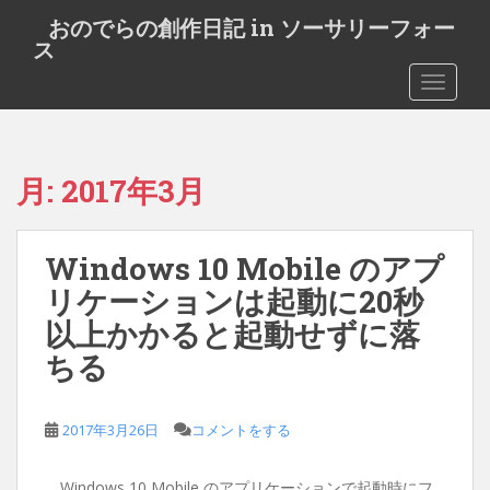
S
おのでらの創作日記 in ソーサリーフォー
k
ス
i
TOGGLE
p
t
o
m
月:
2017年3月
a
i
n
Windows 10 Mobile のアプ
c
o
リケーションは起動に20秒
n
以上かかると起動せずに落
t
ちる
e
n
t
2017年3月26日
コメントをする
Windows 10 Mobile のアプリケーションで起動時にフ