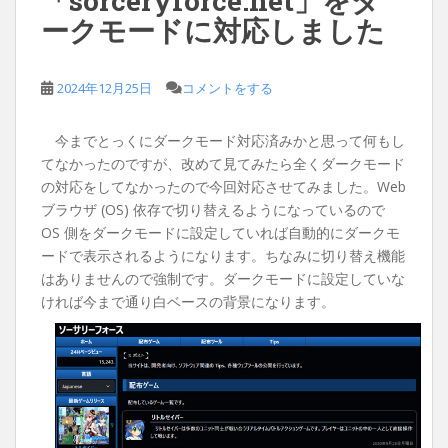
「sorceryforce.net」をダ
ークモードに対応しました
2024年12月25日
コメントをする
今までとっくにダークモード対応済みかと思って何もし
てなかったのですが、改めて見てみたら全くダークモード
の対応をしてなかったので今回対応させてみました。Web
ブラウザ (OS) 依存で切り替えるようになっているので
OS 側をダークモードに設定していれば自動的にダークモ
ードで表示されるようになります。ちなみに切り替え機能
はありませんので強制です。ダークモードに設定していな
ければ今まで通り白ベースの背景になります。