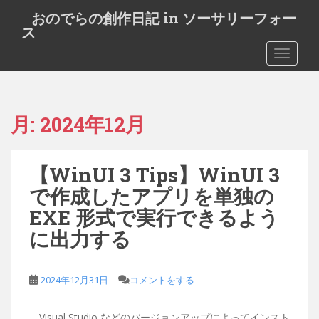
S
おのでらの創作日記 in ソーサリーフォー
k
ス
i
TOGGLE
p
t
o
m
月:
2024年12月
a
i
n
【WinUI 3 Tips】WinUI 3
c
o
で作成したアプリを単独の
n
EXE 形式で実行できるよう
t
に出力する
e
n
t
2024年12月31日
コメントをする
Visual Studio などのバージョンアップによってインスト