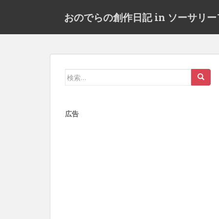
S
おのでらの創作日記 in ソーサリ
k
i
p
t
o
m
検
a
索:
i
n
広告
c
o
n
t
e
n
t