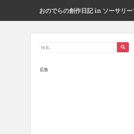
S
おのでらの創作日記 in ソーサリ
k
i
p
t
o
m
検
a
索:
i
n
広告
c
o
n
t
e
n
t