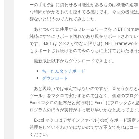
ーの手を余計に煩わせる可能性があるものは機能の追加
な時間がかかるものも控えてる感じです。今回の機能は
響ないと思うので入れてみました。
あとついでに使用するフレームワークを .NET Framework 
純粋にすでにサポート切れであり現在サポートされているのは「
です。4.8.1 は (4.8.2 がでない限りは) .NET Fram
もサポートされ続けるので今のうちに上げておいたほう
最新版は以下からダウンロードできます。
ちーたんタッチボード
ダウンロード
あと現時点では確定ではないのですが、直そうかなと思っ
ツール」をマクロで実行するのではなく、個別のプログラ
Excel マクロの配布だと実行時に Excel にブロッ
ログラムのほうが実行が手っ取り早いかなと思ってます
Excel マクロはデザインファイル(.xlsx) をボード設定
処理をしているわけではないのですが不安であればコード 
ください。