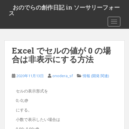
S
おのでらの創作日記 in ソーサリーフォー
k
ス
i
TOGGLE
p
t
o
m
Excel でセルの値が 0 の場
a
i
合は非表示にする方法
n
c
o
2020年11月13日
onodera_sf
情報 (開発 関連)
n
t
セルの表示形式を
e
0;-0;;@
n
t
にする。
小数で表示したい場合は
0.00;-0.00;;@