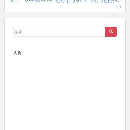
サイト「sorceryforce.net」のファイルダウンロードリンク切れについ
ゲ
て
ー
シ
ョ
検
ン
索:
広告