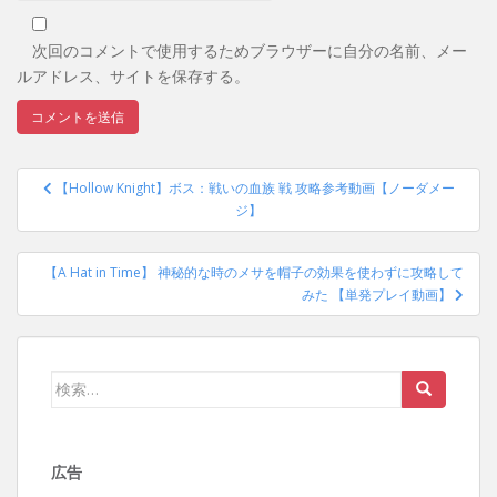
次回のコメントで使用するためブラウザーに自分の名前、メー
ルアドレス、サイトを保存する。
投
【Hollow Knight】ボス：戦いの血族 戦 攻略参考動画【ノーダメー
稿
ジ】
ナ
ビ
【A Hat in Time】 神秘的な時のメサを帽子の効果を使わずに攻略して
ゲ
みた 【単発プレイ動画】
ー
シ
ョ
検
ン
索:
広告