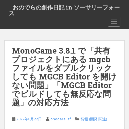
S
おのでらの創作日記 in ソーサリーフォー
k
ス
i
TOGGLE
p
t
o
m
MonoGame 3.8.1 で「共有
a
i
プロジェクトにある mgcb
n
ファイルをダブルクリック
c
しても MGCB Editor を開け
o
n
ない問題」「MGCB Editor
t
でビルドしても無反応な問
e
題」の対応方法
n
t
2022年8月22日
onodera_sf
情報 (開発 関連)