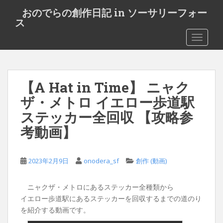
S
おのでらの創作日記 in ソーサリーフォー
k
ス
i
TOGGLE
p
t
o
m
【A Hat in Time】 ニャク
a
i
ザ・メトロ イエロー歩道駅
n
ステッカー全回収 【攻略参
c
考動画】
o
n
t
2023年2月9日
onodera_sf
創作 (動画)
e
n
ニャクザ・メトロにあるステッカー全種類から
t
イエロー歩道駅にあるステッカーを回収するまでの道のり
を紹介する動画です。