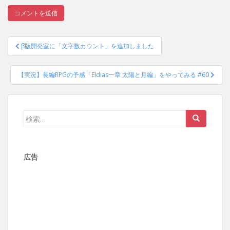
投
β版開発室に「文字数カウント」を追加しました
稿
ナ
【実況】長編RPGの予感「Eldias一章 太陽と月編」をやってみる #60
ビ
ゲ
ー
検
シ
索:
ョ
ン
広告