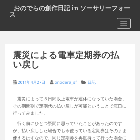
S
おのでらの創作日記 in ソーサリーフォー
k
ス
i
TOGGLE
p
t
o
m
震災による電車定期券の払
a
i
い戻し
n
c
o
2011年4月27日
onodera_sf
日記
n
t
震災によって５日間以上電車が運休になっていた場合、
e
その期間割で定期代の払い戻しが可能ということで窓口に
n
行ってみました。
t
行く前にひとつ疑問に思っていたことがあったのです
が、払い戻しした場合でも今使っている定期券はそのまま
使えるはずなので、同じ定期券を再度持って行った場合に