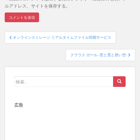
ルアドレス、サイトを保存する。
投
オンラインストレージ リアルタイムファイル同期サービス
稿
ナ
クラウド ガール -窓と雲と碧い空-
ビ
ゲ
ー
検
シ
索:
ョ
ン
広告