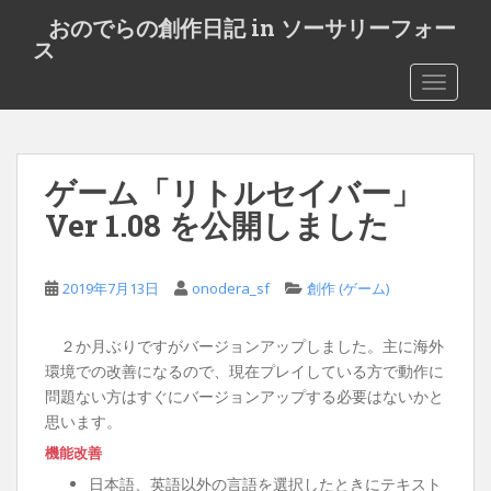
S
おのでらの創作日記 in ソーサリーフォー
k
ス
i
TOGGLE
p
t
o
m
ゲーム「リトルセイバー」
a
i
Ver 1.08 を公開しました
n
c
o
2019年7月13日
onodera_sf
創作 (ゲーム)
n
t
２か月ぶりですがバージョンアップしました。主に海外
e
環境での改善になるので、現在プレイしている方で動作に
n
問題ない方はすぐにバージョンアップする必要はないかと
t
思います。
機能改善
日本語、英語以外の言語を選択したときにテキスト