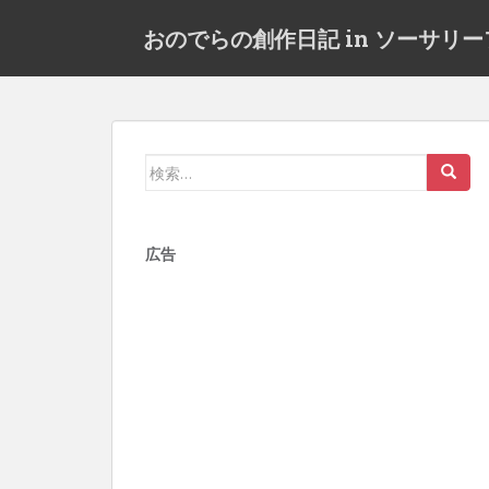
S
おのでらの創作日記 in ソーサリ
k
i
p
t
o
m
検
a
索:
i
n
広告
c
o
n
t
e
n
t