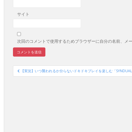
サイト
次回のコメントで使用するためブラウザーに自分の名前、メ
投
【実況】いつ襲われるか分らないドキドキプレイを楽しむ「SYNDUALITY E
稿
ナ
ビ
ゲ
ー
シ
ョ
ン