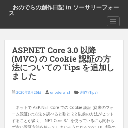
S
おのでらの創作日記 in ソーサリーフォー
k
ス
i
TOGGLE
p
t
o
m
ASP.NET Core 3.0 以降
a
i
(MVC) の Cookie 認証の方
n
法についての Tips を追加し
c
ました
o
n
t
2020年3月26日
onodera_sf
創作 (Tips)
e
n
ネットで ASP.NET Core での Cookie 認証 (従来のフォ
t
ーム認証) の方法を調べると割と 2.2 以前の方法がヒット
することが多く、.NET Core 3.1 を使っているにも関わら
ず古い認証方法を使ってしまいそうになるので 3.0 以降の