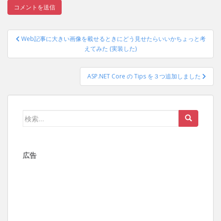
投
Web記事に大きい画像を載せるときにどう見せたらいいかちょっと考
稿
えてみた (実装した)
ナ
ビ
ASP.NET Core の Tips を３つ追加しました
ゲ
ー
シ
検
ョ
索:
ン
広告